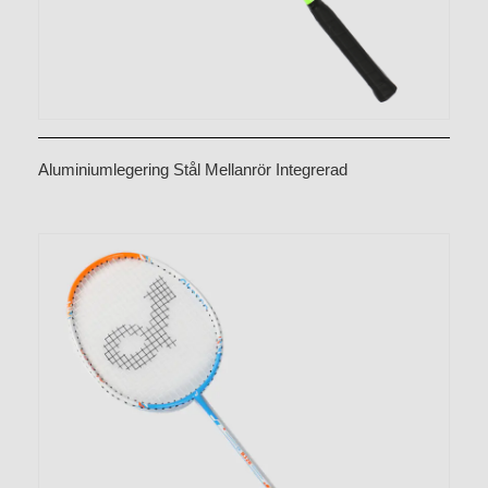
Aluminiumlegering Stål Mellanrör Integrerad
badmintonracket CX-B338