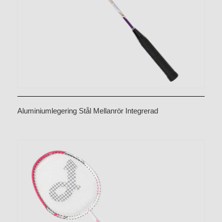
Aluminiumlegering Stål Mellanrör Integrerad
badmintonracket CX-B328