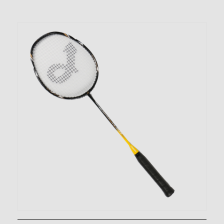
badmintonracket CX-B518