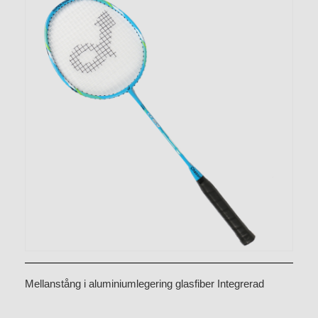
Mellanstång i aluminiumlegering glasfiber Integrerad
badmintonracket CX-B518 Blå