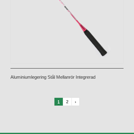
Aluminiumlegering Stål Mellanrör Integrerad
badmintonracket CX-B318
1
2
›