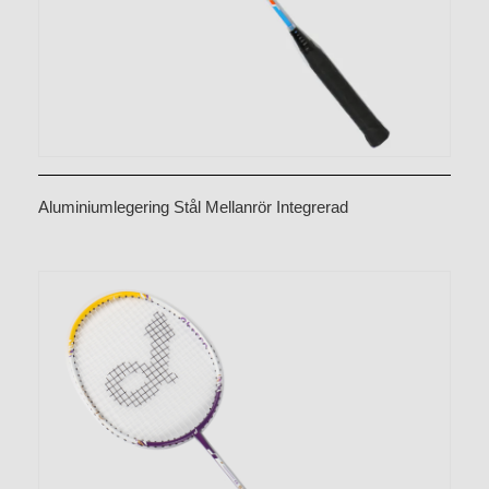
Aluminiumlegering Stål Mellanrör Integrerad
badmintonracket CX-B328 Blå