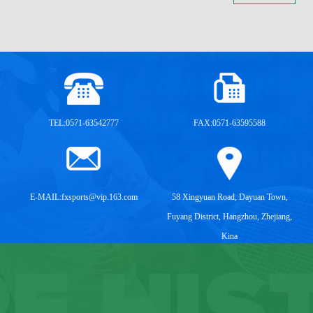
TEL:0571-63542777
FAX:0571-63595588
E-MAIL:
fxsports@vip.163.com
58 Xingyuan Road, Dayuan Town,
Fuyang District, Hangzhou, Zhejiang,
Kina