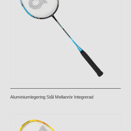
Aluminiumlegering Stål Mellanrör Integrerad
badmintonracket CX-B338