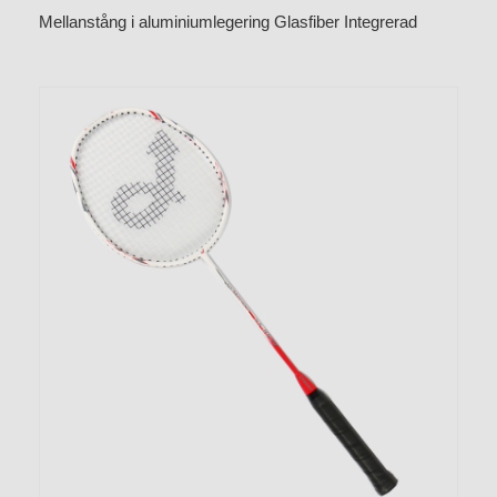
Mellanstång i aluminiumlegering Glasfiber Integrerad
badmintonracket CX-B518