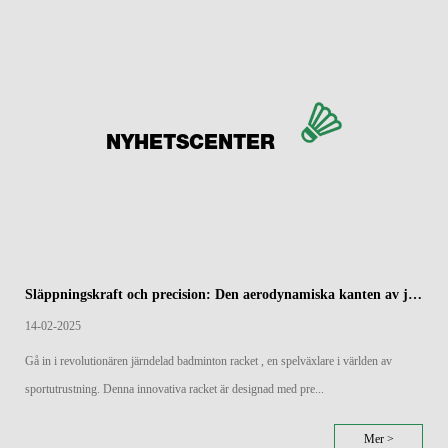
NYHETSCENTER
Släppningskraft och precision: Den aerodynamiska kanten av järndelade badmintonracketar
14-02-2025
Gå in i revolutionären järndelad badminton racket , en spelväxlare i världen av
sportutrustning. Denna innovativa racket är designad med pre...
Mer >