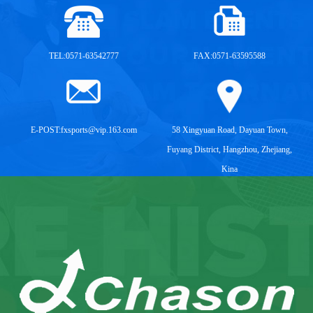
TEL:0571-63542777
FAX:0571-63595588
E-POST:
fxsports@vip.163.com
58 Xingyuan Road, Dayuan Town,
Fuyang District, Hangzhou, Zhejiang,
Kina