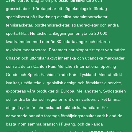
1996, vårt företag är en professionell tillverkare och
grossistfabrik. Företaget är ett högteknologiskt företag
specialiserat på tillverkning av olika badmintonracketar,
tennisracketar, bordtennisracketar, strandracketar och andra
sportartiklar. Nu täcker anläggningen en yta på 20 000
kvadratmeter, med mer än 80 ledartalanger och erfarna
tekniska medarbetare. Företaget har skapat sitt eget varumärke
Chason och utforskar aktivt inhemska och utländska marknader,
som att delta i Canton Fair, München International Sporting
Goods och Sports Fashion Trade Fair i Tyskland. Med utmärkt
kvalitet, utsökt teknik, genialisk design och förstklassig service,
exporteras våra produkter till Europa, Mellanöstern, Sydostasien
och andra länder och regioner runt om i världen, vilket lämnar
ett gott rykte för inhemska och utländska handlare. För
närvarande har vårt företags försäljningsresultat varit bland de
bästa inom samma bransch i Fuyang, och de kända