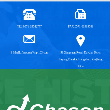
TEL:0571-63542777
FAX:0571-63595588
E-MAIL:
fxsports@vip.163.com
58 Xingyuan Road, Dayuan Town,
Fuyang District, Hangzhou, Zhejiang,
Kina