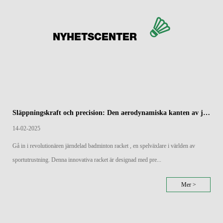
NYHETSCENTER
Släppningskraft och precision: Den aerodynamiska kanten av järndelade badmintonracketar
14-02-2025
Gå in i revolutionären järndelad badminton racket , en spelväxlare i världen av
sportutrustning. Denna innovativa racket är designad med pre...
Mer >