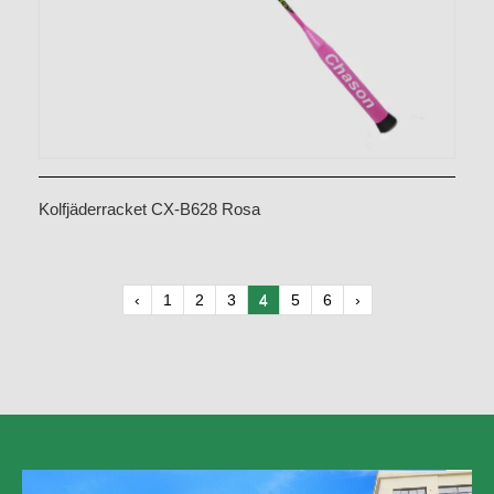
Kolfjäderracket CX-B628 Rosa
‹
1
2
3
4
5
6
›