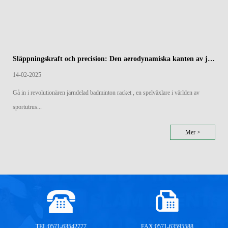
Släppningskraft och precision: Den aerodynamiska kanten av järndelade badmintonracketar
14-02-2025
Gå in i revolutionären järndelad badminton racket , en spelväxlare i världen av
sportutrus...
Mer >
TEL:0571-63542777
FAX:0571-63595588