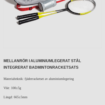
MELLANRÖR I ALUMINIUMLEGERAT STÅL
INTEGRERAT BADMINTONRACKETSATS
Materialteknik: fjäderracketset av aluminiumlegering
Vikt: 100±5g
Längd: 665±5mm