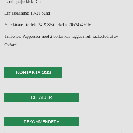
Handtagstjocklek: G3
Linjespänning: 19-21 pund
Ytterlådans storlek: 24PCS/ytterlådan 70x34x45CM
Tillbehör: Pappersrör med 2 bollar kan läggas i full racketfodral av
Oxford
KONTAKTA OSS
DETALJER
REKOMMENDERA