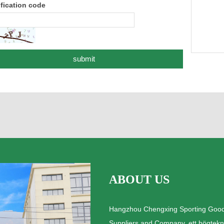
ification code
ABOUT US
Hangzhou Chengxing Sporting Goods 
Suppliers and Company, ett högtekno