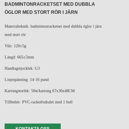
BADMINTONRACKETSET MED DUBBLA
ÖGLOR MED STORT RÖR I JÄRN
Materialteknik: badmintonracketset med dubbla öglor i järn
med stort rör
Vikt: 120±5g
Längd: 665±5mm
Handtagstjocklek: G3
Linjespänning: 14-16 pund
Kartongstorlek: 50st/kartong 67x30x48CM
Tillbehör: PVC-racketfodralet med 1 boll
KONTAKTA OSS