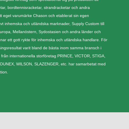
tar, bordtennisracketar, strandracketar och andra
sitt eget varumärke Chason och etablerat sin egen
ivt inhemska och utländska marknader, Supply Custom till
 Europa, Mellanöstern, Sydostasien och andra länder och
ämnar ett gott rykte för inhemska och utländska handlare. För
jningsresultat varit bland de bästa inom samma bransch i
från internationella storföretag PRINCE, VICTOR, STIGA,
UNEX, WILSON, SLAZENGER, etc. har samarbetat med
tion.