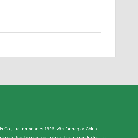
Co., Ltd. grundades 1996, vårt företag är China
logiskt företag som specialiserat sig på produktion av