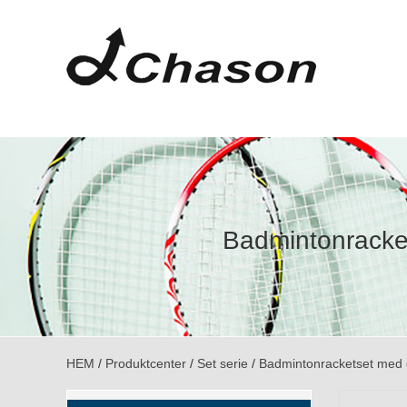
Badmintonracket
HEM
/
Produktcenter
/
Set serie
/
Badmintonracketset med du