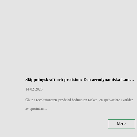
Släppningskraft och precision: Den aerodynamiska kanten av järndelade badmintonracketar
14-02-2025
Gå in i revolutionären järndelad badminton racket , en spelväxlare i världen
av sportutrus...
Mer >