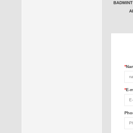
BADMINT
A
*
Na
*
E-m
Pho