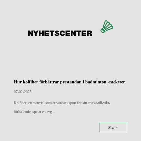
NYHETSCENTER
Hur kolfiber förbättrar prestandan i badminton -racketer
07-02-2025
Kolfiber, ett material som är vördat i sport för sitt styrka-till-vikt-
förhållande, spelar en avg...
Mer >