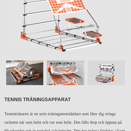
TENNIS TRÄNINGSAPPARAT
Tennistränaren är en sorts träningsmotståndare som låter dig svinga
racketen när som helst och var som helst. Den fälls ihop och öppnas på
60 sekunder och är portabel och bekväm. Den har många fördelar, såsom