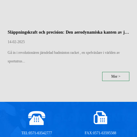
Släppningskraft och precision: Den aerodynamiska kanten av järndelade badmintonracketar
14-02-2025
Gå in i revolutionären järndelad badminton racket , en spelväxlare i världen av
sportutrus...
Mer >
TEL:0571-63542777
FAX:0571-63595588